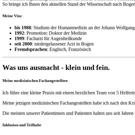
So bringe ich Ihnen den aktuellen Stand der Wissenschaft nach Bogen
Meine Vita:
bis 1988
: Studium der Humanmedizin an der Johann Wolfgang 
1992
: Promotion: Doktor der Medizin
1999
: Facharzt für Augenheilkunde
seit 2000
: niedergelassener Arzt in Bogen
Fremdsprachen
: Englisch, Französisch
Was uns ausmacht - klein und fein.
Meine medizinischen Fachangestellten
Ich führe eine kleine Praxis mit einem herzlichen Team von 5 Helfe
Meine jetzigen medizinischen Fachangestellten habe ich nach den Kr
Die meisten unserer Patientinnen und Patienten halten uns seit Jahren
Inklusion und Teilhabe